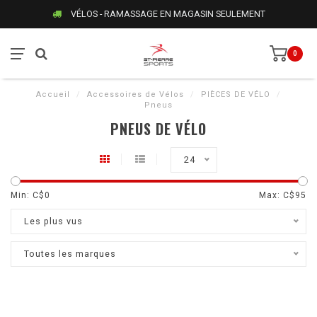
VÉLOS - RAMASSAGE EN MAGASIN SEULEMENT
0
Accueil
/
Accessoires de Vélos
/
PIÈCES DE VÉLO
/
Pneus
PNEUS DE VÉLO
24
Min: C$
0
Max: C$
95
Les plus vus
Toutes les marques