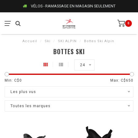
VÉLOS - RAMASSAGE EN MAGASIN SEULEMENT
0
Accueil
/
Ski
/
SKI ALPIN
/
Bottes Ski Alpin
BOTTES SKI
24
Min: C$
0
Max: C$
650
Les plus vus
Toutes les marques