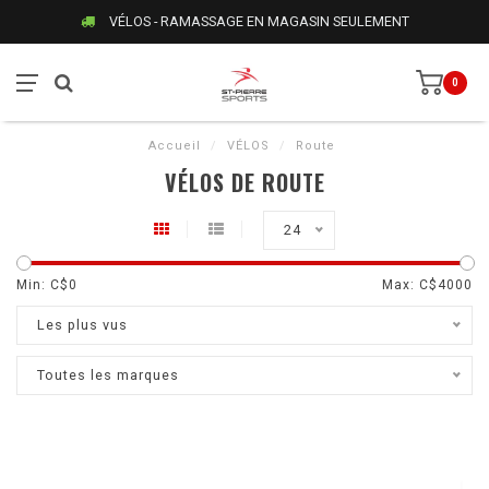
VÉLOS - RAMASSAGE EN MAGASIN SEULEMENT
0
Accueil
/
VÉLOS
/
Route
VÉLOS DE ROUTE
24
Min: C$
0
Max: C$
4000
Les plus vus
Toutes les marques