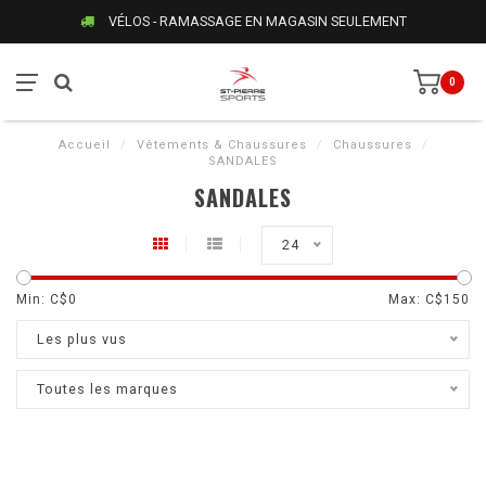
VÉLOS - RAMASSAGE EN MAGASIN SEULEMENT
0
Accueil
/
Vêtements & Chaussures
/
Chaussures
/
SANDALES
SANDALES
24
Min: C$
0
Max: C$
150
Les plus vus
Toutes les marques