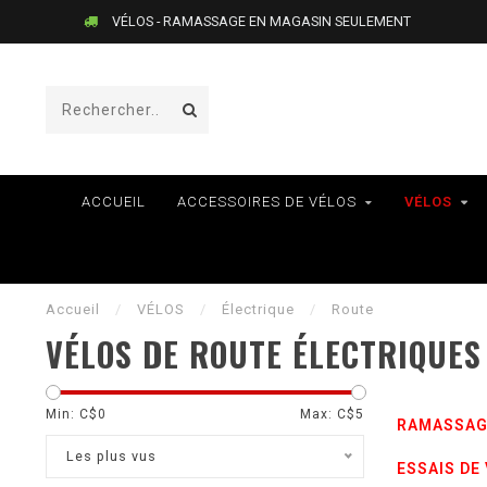
VÉLOS - RAMASSAGE EN MAGASIN SEULEMENT
ACCUEIL
ACCESSOIRES DE VÉLOS
VÉLOS
Accueil
/
VÉLOS
/
Électrique
/
Route
VÉLOS DE ROUTE ÉLECTRIQUES
Min: C$
0
Max: C$
5
RAMASSAG
Les plus vus
ESSAIS DE