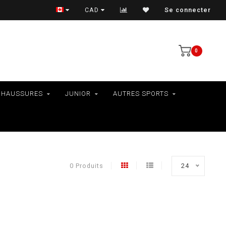
VÉLOS - RAMASSAGE EN MAGASIN SEULEMENT
CAD
Se connecter
0
CHAUSSURES
JUNIOR
AUTRES SPORTS
0 Produits
24