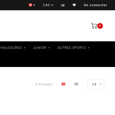
VÉLOS - RAMASSAGE EN MAGASIN SEULEMENT
CAD
Se connecter
0
CHAUSSURES
JUNIOR
AUTRES SPORTS
2 Produits
24