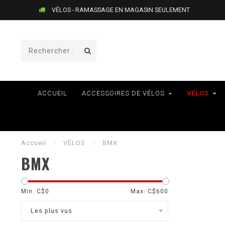
VÉLOS - RAMASSAGE EN MAGASIN SEULEMENT
ACCUEIL
ACCESSOIRES DE VÉLOS
VÉLOS
Accueil
/
VÉLOS
/
BMX
BMX
Min: C$
0
Max: C$
600
Les plus vus