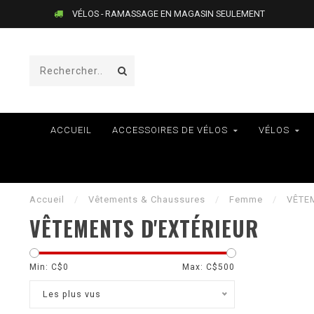
LIVRAISON AU QUÉBEC SEULEMENT
ACCUEIL
ACCESSOIRES DE VÉLOS
VÉLOS
Accueil
/
Vêtements & Chaussures
/
Femme
/
VÊTE
VÊTEMENTS D'EXTÉRIEUR
Min: C$
0
Max: C$
500
Les plus vus