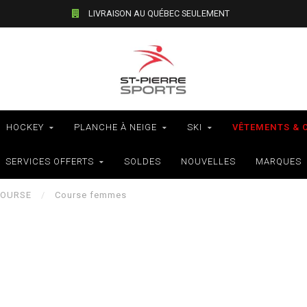
LIVRAISON AU QUÉBEC SEULEMENT
HOCKEY
PLANCHE À NEIGE
SKI
VÊTEMENTS & 
SERVICES OFFERTS
SOLDES
NOUVELLES
MARQUES
COURSE
/
Course femmes