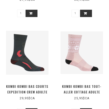
(D5021M)
KOMBI KOMBI BAS COURTS
KOMBI KOMBI BAS TOUT-
EXPEDITION CREW ADULTE
ALLER COTTAGE ADULTE
(KSK0482953)
(F1493)
29,95$CA
25,95$CA