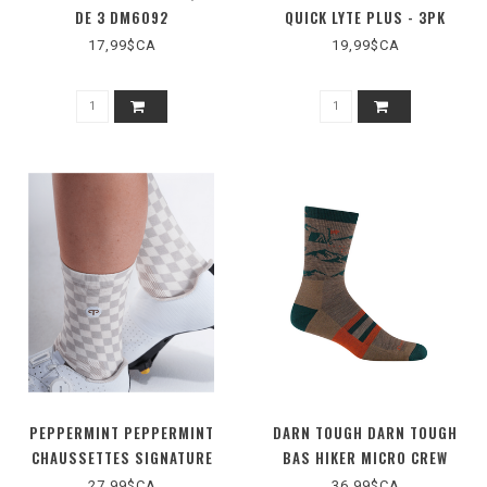
DE 3 DM6092
QUICK LYTE PLUS - 3PK
(3031A027)
17,99$CA
19,99$CA
PEPPERMINT PEPPERMINT
DARN TOUGH DARN TOUGH
CHAUSSETTES SIGNATURE
BAS HIKER MICRO CREW
PRINT (Q4100)
MIDWEIGHT CUSHION
27,99$CA
36,99$CA