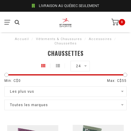
LIVRAISON AU QUÉBEC SEULEMENT
0
Accueil
/
Vêtements & Chaussures
/
Accessoires
/
Chaussettes
CHAUSSETTES
24
Min: C$
0
Max: C$
55
Les plus vus
Toutes les marques