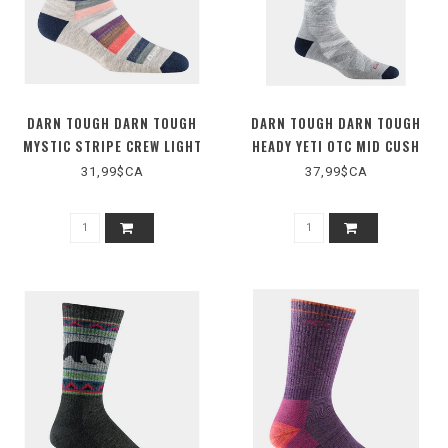
DARN TOUGH DARN TOUGH
DARN TOUGH DARN TOUGH
MYSTIC STRIPE CREW LIGHT
HEADY YETI OTC MID CUSH
CUSHION (D1644W)
D8043M
31,99$CA
37,99$CA