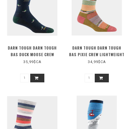
DARN TOUGH DARN TOUGH
DARN TOUGH DARN TOUGH
BAS DUCK MOOSE CREW
BAS PIXIE CREW LIGHTWEIGHT
LIGHTWEIGHT CUSHION
(D1692W)
35,99$CA
34,99$CA
(D6094M)