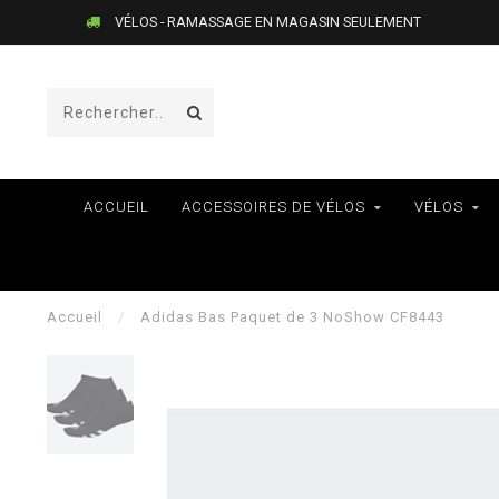
VÉLOS - RAMASSAGE EN MAGASIN SEULEMENT
ACCUEIL
ACCESSOIRES DE VÉLOS
VÉLOS
Accueil
/
Adidas Bas Paquet de 3 NoShow CF8443