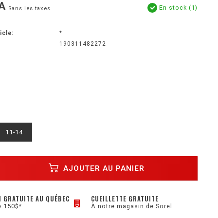
A
En stock (1)
Sans les taxes
icle:
*
190311482272
11-14
AJOUTER AU PANIER
N GRATUITE AU QUÉBEC
CUEILLETTE GRATUITE
e 150$*
À notre magasin de Sorel