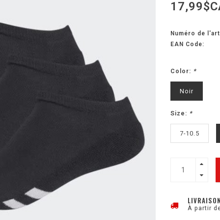
17,99$C
Numéro de l'art
EAN Code:
Color:
*
Noir
Size:
*
7-10.5
LIVRAISO
À partir d