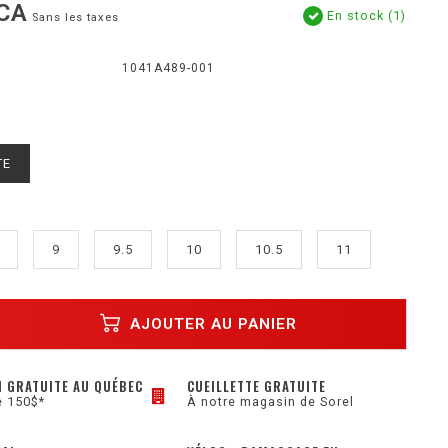
CA
En stock (1)
Sans les taxes
1041A489-001
TE
9
9.5
10
10.5
11
AJOUTER AU PANIER
N GRATUITE AU QUÉBEC
CUEILLETTE GRATUITE
e 150$*
À notre magasin de Sorel