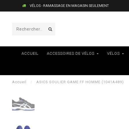
VÉLOS - RAMASSAGE EN MAGASIN SEULEMENT
ACCUEIL
ACCESSOIRES DE VÉLOS
VÉLOS
Accueil
/
ASICS SOULIER GAME FF HOMME (1041A489)