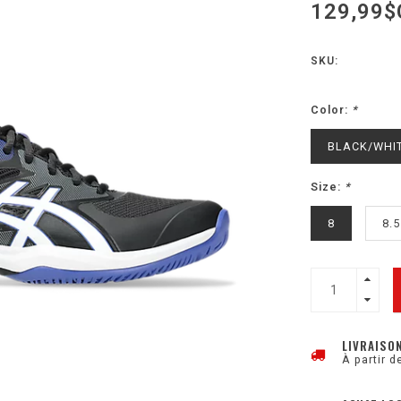
129,99$
SKU:
Color:
*
BLACK/WHI
Size:
*
8
8.5
LIVRAISO
À partir d