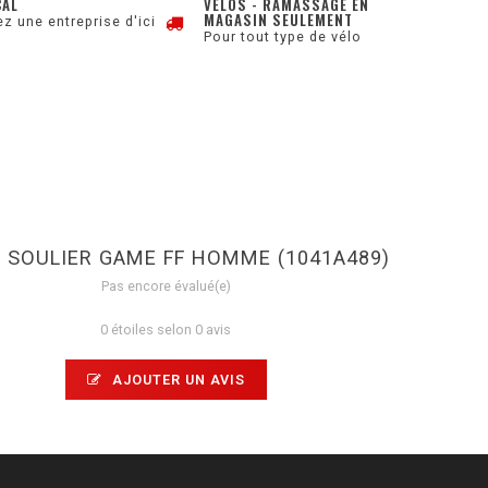
CAL
VÉLOS - RAMASSAGE EN
MAGASIN SEULEMENT
z une entreprise d'ici
Pour tout type de vélo
S SOULIER GAME FF HOMME (1041A489)
Pas encore évalué(e)
0 étoiles selon 0 avis
AJOUTER UN AVIS