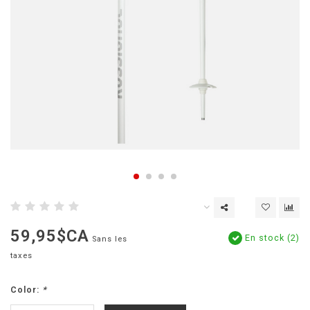
59,95$CA
En stock (2)
Sans les
taxes
Color:
*