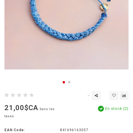
21,00$CA
En stock (2)
Sans les
taxes
EAN Code:
841696163057