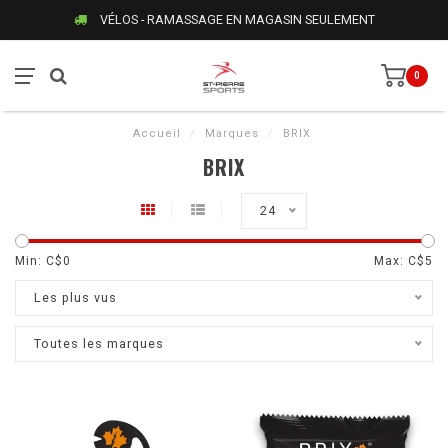
VÉLOS - RAMASSAGE EN MAGASIN SEULEMENT
0
Accueil
/
Marques
/
BRIX
BRIX
24
Min: C$
0
Max: C$
5
Les plus vus
Toutes les marques