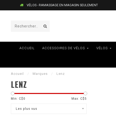
VÉLOS - RAMASSAGE EN MAGASIN SEULEMENT
ACCUEIL
ACCESSOIRES DE VÉLOS
VÉLOS
Accueil
/
Marques
/
Lenz
LENZ
Min: C$
0
Max: C$
5
Les plus vus