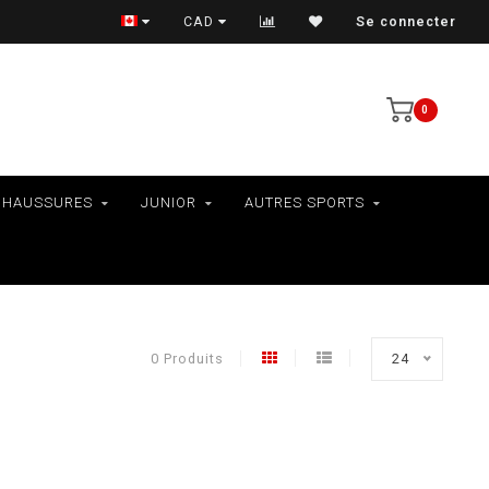
VÉLOS - RAMASSAGE EN MAGASIN SEULEMENT
CAD
Se connecter
0
CHAUSSURES
JUNIOR
AUTRES SPORTS
0 Produits
24