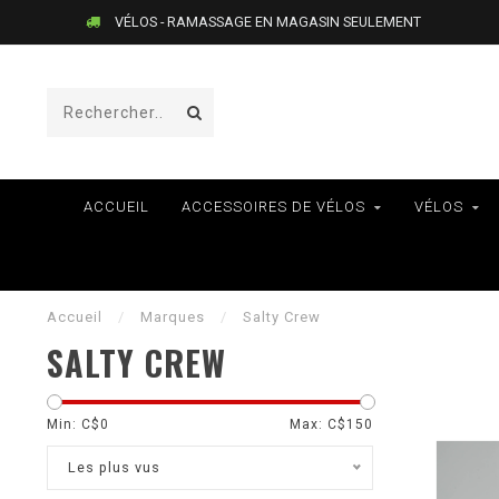
LIVRAISON AU QUÉBEC SEULEMENT
ACCUEIL
ACCESSOIRES DE VÉLOS
VÉLOS
Accueil
/
Marques
/
Salty Crew
SALTY CREW
Min: C$
0
Max: C$
150
Les plus vus