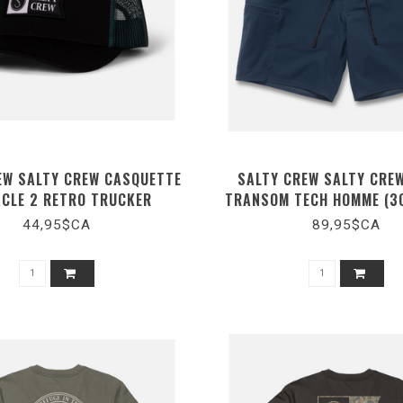
EW SALTY CREW CASQUETTE
SALTY CREW SALTY CRE
ACLE 2 RETRO TRUCKER
TRANSOM TECH HOMME (3
(35035347)
44,95$CA
89,95$CA