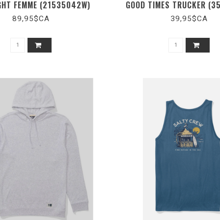
GHT FEMME (21535042W)
GOOD TIMES TRUCKER (3
89,95$CA
39,95$CA