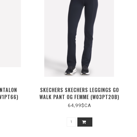
ANTALON
SKECHERS SKECHERS LEGGINGS GO
W1PT66)
WALK PANT OG FEMME (W03PT20B)
64,99$CA