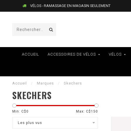
LIVRAISON AU QUÉBEC SEULEMENT
ACCUEIL
ACCESSOIRES DE VÉLOS
VÉLOS
Accueil
/
Marques
/
Skechers
SKECHERS
Min: C$
0
Max: C$
150
Les plus vus