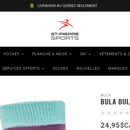
LIVRAISON AU QUÉBEC SEULEMENT
HOCKEY
PLANCHE À NEIGE
SKI
VÊTEMENTS & 
SERVICES OFFERTS
SOLDES
NOUVELLES
MARQUES
BULA
BULA BUL
24,95$C