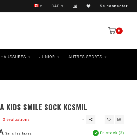
VÉLOS - RAMASSAGE EN MAGASIN SEULEMENT
CAD
Se connecter
0
CHAUSSURES
JUNIOR
AUTRES SPORTS
A KIDS SMILE SOCK KCSMIL
0 évaluations
A
En stock (3)
Sans les taxes