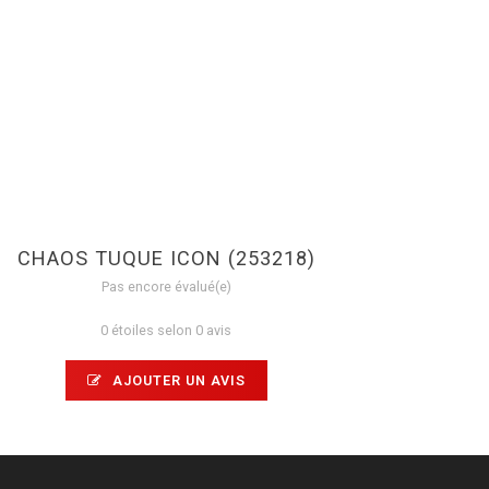
CHAOS TUQUE ICON (253218)
Pas encore évalué(e)
0 étoiles selon 0 avis
AJOUTER UN AVIS