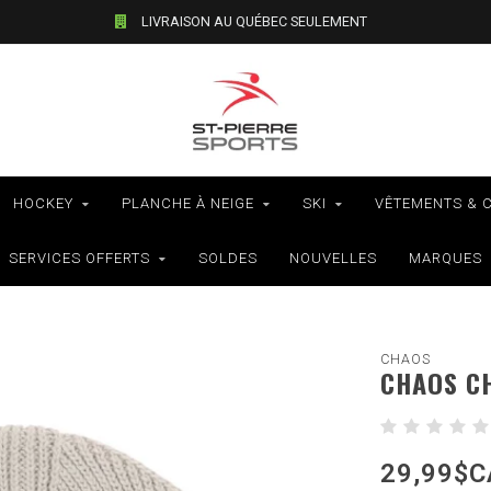
LIVRAISON AU QUÉBEC SEULEMENT
HOCKEY
PLANCHE À NEIGE
SKI
VÊTEMENTS & 
SERVICES OFFERTS
SOLDES
NOUVELLES
MARQUES
CHAOS
CHAOS CH
29,99$C