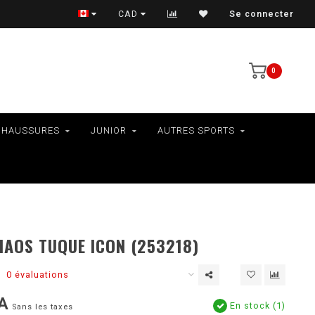
VÉLOS - RAMASSAGE EN MAGASIN SEULEMENT
CAD
Se connecter
0
CHAUSSURES
JUNIOR
AUTRES SPORTS
AOS TUQUE ICON (253218)
0 évaluations
A
En stock (1)
Sans les taxes