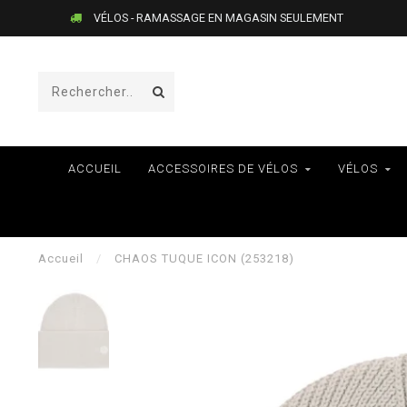
VÉLOS - RAMASSAGE EN MAGASIN SEULEMENT
ACCUEIL
ACCESSOIRES DE VÉLOS
VÉLOS
Accueil
/
CHAOS TUQUE ICON (253218)