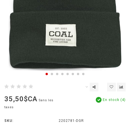
35,50$CA
En stock (4)
Sans les
taxes
SKU:
2202781-DGR