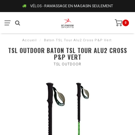
VÉLOS - RAMASSAGE EN MAGASIN SEULEMENT
0
Accueil
/
Baton TSL Tour Alu2 Cross P&P Vert
TSL OUTDOOR BATON TSL TOUR ALU2 CROSS
P&P VERT
TSL OUTDOOR