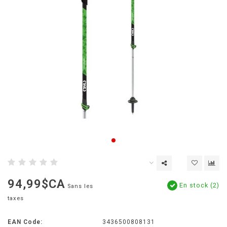
94,99$CA
En stock (2)
Sans les
taxes
EAN Code:
3436500808131