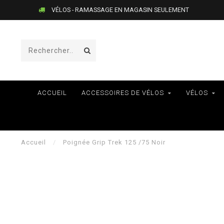
VÉLOS - RAMASSAGE EN MAGASIN SEULEMENT
ACCUEIL
ACCESSOIRES DE VÉLOS
VÉLOS
Accueil
/
Poignée Grip Trek 125 /75 Noir