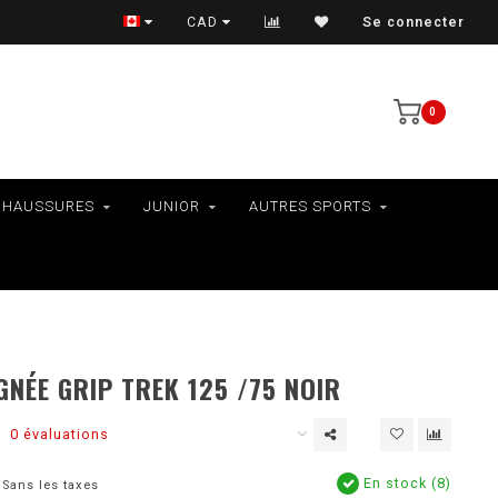
VÉLOS - RAMASSAGE EN MAGASIN SEULEMENT
CAD
Se connecter
0
CHAUSSURES
JUNIOR
AUTRES SPORTS
GNÉE GRIP TREK 125 /75 NOIR
0 évaluations
En stock (8)
Sans les taxes