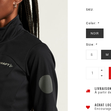
SKU:
Color:
*
NOIR
Size:
*
S
M
LIVRAISO
À partir d
ACHAT LO
Encourage