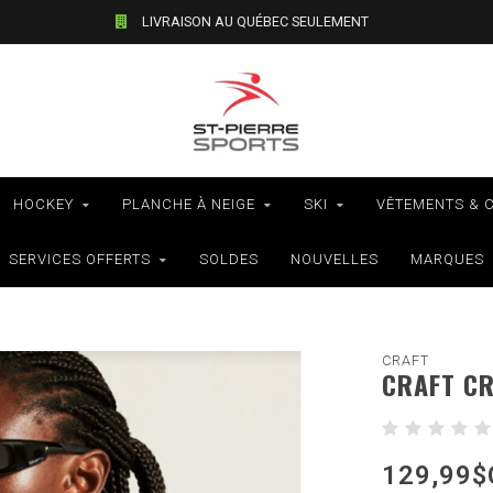
LIVRAISON AU QUÉBEC SEULEMENT
HOCKEY
PLANCHE À NEIGE
SKI
VÊTEMENTS & 
SERVICES OFFERTS
SOLDES
NOUVELLES
MARQUES
CRAFT
CRAFT CR
129,99$