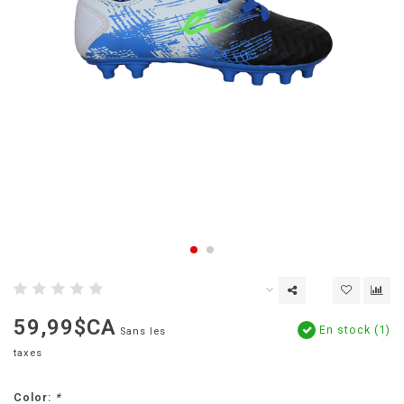
59,99$CA
En stock (1)
Sans les
taxes
Color:
*