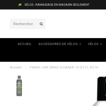
VÉLOS - RAMASSAGE EN MAGASIN SEULEMENT
ACCUEIL
ACCESSOIRES DE VÉLOS
VÉLOS
Accueil
/
FINISH LINE EBIKE CLEANER 14 OZ FL-EC14