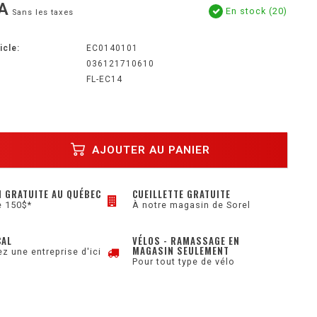
A
En stock (20)
Sans les taxes
icle:
EC0140101
036121710610
FL-EC14
AJOUTER AU PANIER
N GRATUITE AU QUÉBEC
CUEILLETTE GRATUITE
e 150$*
À notre magasin de Sorel
CAL
VÉLOS - RAMASSAGE EN
MAGASIN SEULEMENT
z une entreprise d'ici
Pour tout type de vélo