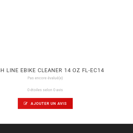
SH LINE EBIKE CLEANER 14 OZ FL-EC14
Pas encore évalué(e)
0 étoiles selon 0 avis
AJOUTER UN AVIS