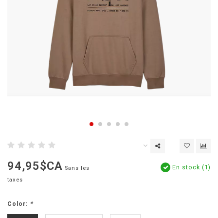
94,95$CA
En stock (1)
Sans les
taxes
Color:
*