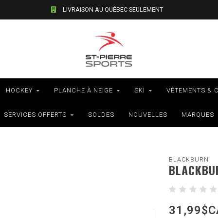
LIVRAISON AU QUÉBEC SEULEMENT
HOCKEY
PLANCHE À NEIGE
SKI
VÊTEMENTS & 
SERVICES OFFERTS
SOLDES
NOUVELLES
MARQUES
BLACKBURN
BLACKBUR
31,99$C