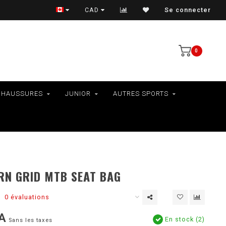
VÉLOS - RAMASSAGE EN MAGASIN SEULEMENT
CAD
Se connecter
0
CHAUSSURES
JUNIOR
AUTRES SPORTS
N GRID MTB SEAT BAG
0 évaluations
A
En stock (2)
Sans les taxes