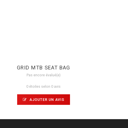
GRID MTB SEAT BAG
Pas encore évalué(e)
0 étoiles selon 0 avis
AJOUTER UN AVIS