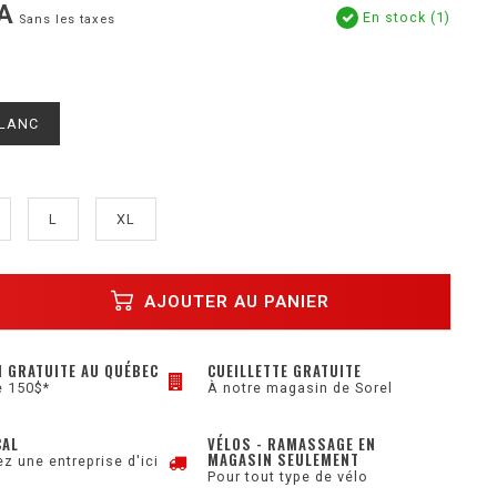
A
En stock (1)
Sans les taxes
BLANC
L
XL
AJOUTER AU PANIER
N GRATUITE AU QUÉBEC
CUEILLETTE GRATUITE
e 150$*
À notre magasin de Sorel
CAL
VÉLOS - RAMASSAGE EN
MAGASIN SEULEMENT
z une entreprise d'ici
Pour tout type de vélo