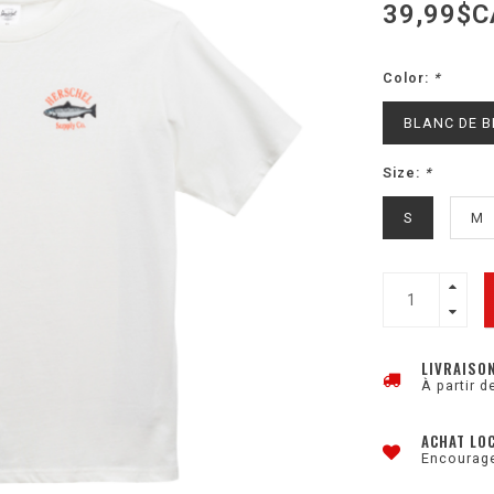
39,99$C
Color:
*
BLANC DE 
Size:
*
S
M
LIVRAISO
À partir d
ACHAT LO
Encourage