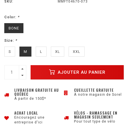
SKU:
MMFT04670-073
Color:
*
BONE
Size:
*
S
M
L
XL
XXL
AJOUTER AU PANIER
LIVRAISON GRATUITE AU
CUEILLETTE GRATUITE
QUÉBEC
À notre magasin de Sorel
À partir de 150$*
ACHAT LOCAL
VÉLOS - RAMASSAGE EN
MAGASIN SEULEMENT
Encouragez une
Pour tout type de vélo
entreprise d'ici