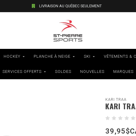
LIVRAISON AU QUÉBEC SEULEMENT
HOCKEY
PLANCHE À NEIGE
SKI
VÊTEMENTS & 
SERVICES OFFERTS
SOLDES
NOUVELLES
MARQUES
KARI TRAA
KARI TRA
39,95$C