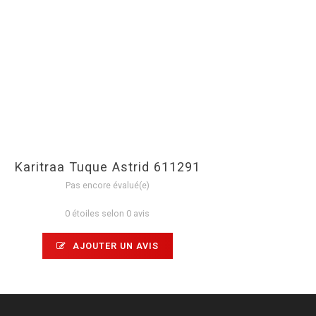
Karitraa Tuque Astrid 611291
Pas encore évalué(e)
0 étoiles selon 0 avis
AJOUTER UN AVIS