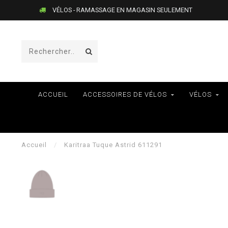
VÉLOS - RAMASSAGE EN MAGASIN SEULEMENT
ACCUEIL
ACCESSOIRES DE VÉLOS
VÉLOS
Accueil
/
Karitraa Tuque Astrid 611291