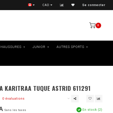
VÉLOS - RAMASSAGE EN MAGASIN SEULEMENT
CAD
Se connecter
0
CHAUSSURES
JUNIOR
AUTRES SPORTS
A KARITRAA TUQUE ASTRID 611291
0 évaluations
A
En stock (2)
Sans les taxes