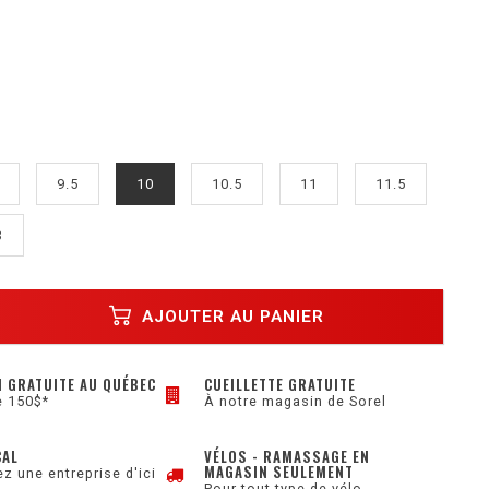
9.5
10
10.5
11
11.5
3
AJOUTER AU PANIER
N GRATUITE AU QUÉBEC
CUEILLETTE GRATUITE
e 150$*
À notre magasin de Sorel
CAL
VÉLOS - RAMASSAGE EN
MAGASIN SEULEMENT
z une entreprise d'ici
Pour tout type de vélo