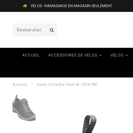
VÉLOS - RAMASSAGE EN MAGASIN SEULEMENT
ACCUEIL
ACCESSOIRES DE VÉLOS
VÉLOS
Accueil
/
Keen Circadia Vent M 1026780