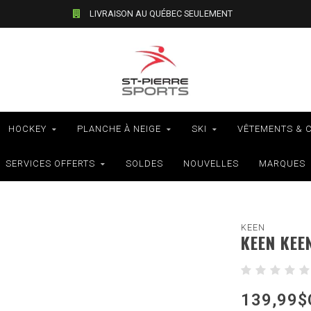
LIVRAISON AU QUÉBEC SEULEMENT
HOCKEY
PLANCHE À NEIGE
SKI
VÊTEMENTS & 
SERVICES OFFERTS
SOLDES
NOUVELLES
MARQUES
KEEN
KEEN KEE
139,99$