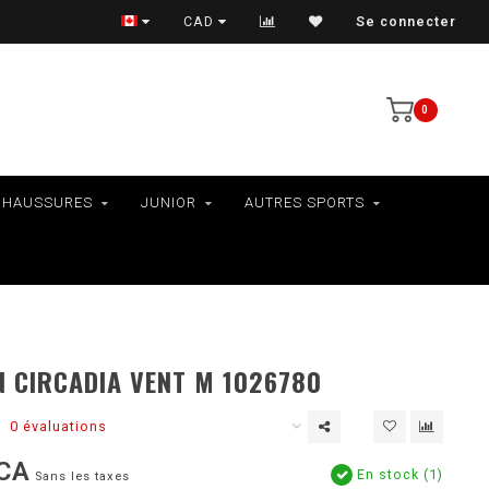
VÉLOS - RAMASSAGE EN MAGASIN SEULEMENT
CAD
Se connecter
0
CHAUSSURES
JUNIOR
AUTRES SPORTS
N CIRCADIA VENT M 1026780
0 évaluations
CA
En stock (1)
Sans les taxes