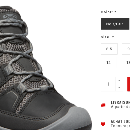
Color:
*
Noir/Gris
Size:
*
8.5
9
12
1
LIVRAISO
À partir d
ACHAT LO
Encourage