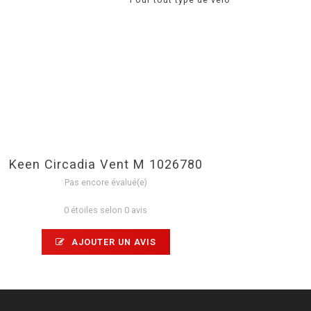
Keen Circadia Vent M 1026780
Pas encore évalué(e)
0 étoiles selon 0 avis
AJOUTER UN AVIS