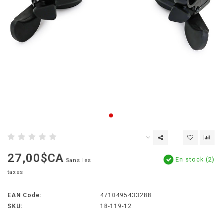
27,00$CA
En stock (2)
Sans les
taxes
EAN Code:
4710495433288
SKU:
18-119-12