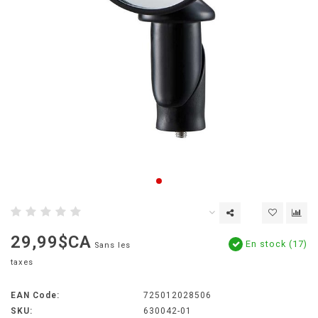
29,99$CA
En stock (17)
Sans les
taxes
EAN Code:
725012028506
SKU:
630042-01