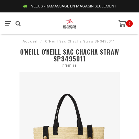
VÉLOS - RAMASSAGE EN MAGASIN SEULEMENT
0
Accueil
/
O'Neill Sac Chacha Straw SP3495011
O'NEILL O'NEILL SAC CHACHA STRAW
SP3495011
O'NEILL