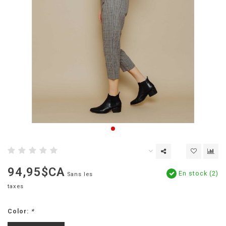
94,95$CA
En stock (2)
Sans les
taxes
Color:
*