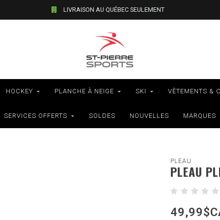
LIVRAISON AU QUÉBEC SEULEMENT
HOCKEY
PLANCHE À NEIGE
SKI
VÊTEMENTS & 
SERVICES OFFERTS
SOLDES
NOUVELLES
MARQUES
PLEAU
PLEAU PL
49,99$C