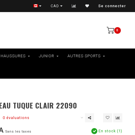
VÉLOS - RAMASSAGE EN MAGASIN SEULEMENT
CAD
Se connecter
0
CHAUSSURES
JUNIOR
AUTRES SPORTS
EAU TUQUE CLAIR 22090
0 évaluations
A
En stock (1)
Sans les taxes