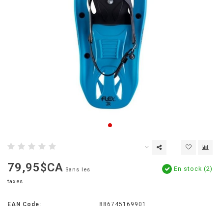
79,95$CA
En stock (2)
Sans les
taxes
EAN Code:
886745169901