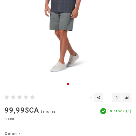
99,99$CA
En stock (1)
Sans les
taxes
Color:
*