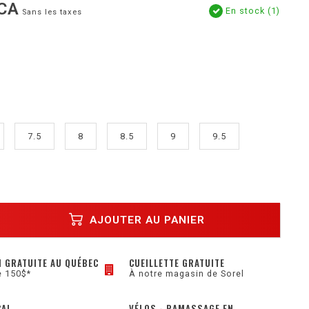
CA
En stock (1)
Sans les taxes
7.5
8
8.5
9
9.5
AJOUTER AU PANIER
N GRATUITE AU QUÉBEC
CUEILLETTE GRATUITE
e 150$*
À notre magasin de Sorel
CAL
VÉLOS - RAMASSAGE EN