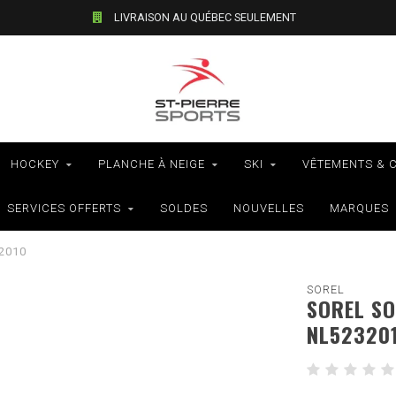
LIVRAISON AU QUÉBEC SEULEMENT
HOCKEY
PLANCHE À NEIGE
SKI
VÊTEMENTS & 
SERVICES OFFERTS
SOLDES
NOUVELLES
MARQUES
2010
SOREL
SOREL SO
NL52320