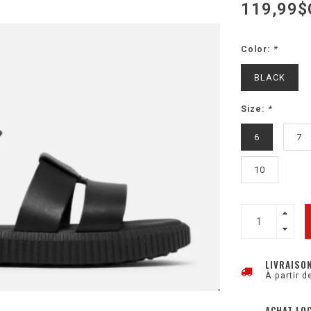
119,99$
Color:
*
BLACK
Size:
*
6
7
10
LIVRAISO
À partir d
ACHAT LO