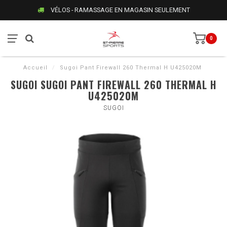
VÉLOS - RAMASSAGE EN MAGASIN SEULEMENT
0
Accueil
/
Sugoi Pant Firewall 260 Thermal H U425020M
SUGOI SUGOI PANT FIREWALL 260 THERMAL H
U425020M
SUGOI