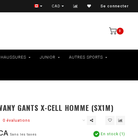
VÉLOS - RAMASSAGE EN MAGASIN SEULEMENT
CAD
Se connecter
0
CHAUSSURES
JUNIOR
AUTRES SPORTS
WANY GANTS X-CELL HOMME (SX1M)
0 évaluations
CA
En stock (1)
Sans les taxes