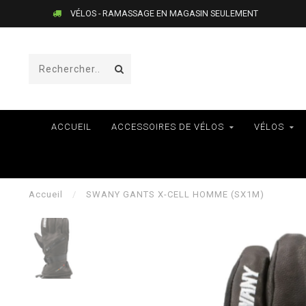
VÉLOS - RAMASSAGE EN MAGASIN SEULEMENT
ACCUEIL
ACCESSOIRES DE VÉLOS
VÉLOS
Accueil
/
SWANY GANTS X-CELL HOMME (SX1M)