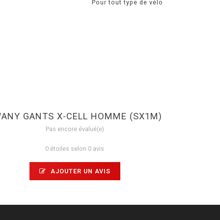
Pour tout type de vélo
ANY GANTS X-CELL HOMME (SX1M)
Pas encore évalué(e)
0 étoiles selon 0 avis
AJOUTER UN AVIS