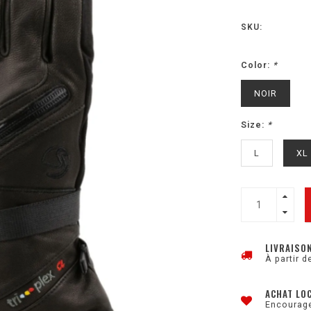
SKU:
Color:
*
NOIR
Size:
*
L
XL
LIVRAISO
À partir d
ACHAT LO
Encourage