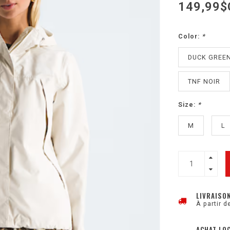
149,99$
Color:
*
DUCK GREE
TNF NOIR
Size:
*
M
L
LIVRAISO
À partir d
ACHAT LO