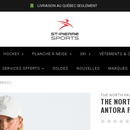
LIVRAISON AU QUÉBEC SEULEMENT
HOCKEY
PLANCHE À NEIGE
SKI
VÊTEMENTS & 
SERVICES OFFERTS
SOLDES
NOUVELLES
MARQUES
8BKD)
THE NORTH FA
THE NORT
ANTORA 