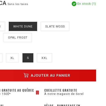
CA
En stock (1)
Sans les taxes
N
WHITE DUNE
SLATE MOSS
OPAL FROST
XL
S
XXL
AJOUTER AU PANIER
N GRATUITE AU QUÉBEC
CUEILLETTE GRATUITE
e 150$*
À notre magasin de Sorel
CAL
VÉLOS - RAMASSAGE EN