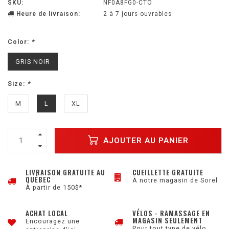
SKU:
NF0A8FG0-CTO
Heure de livraison:
2 à 7 jours ouvrables
Color:
*
GRIS NOIR
Size:
*
M
L
XL
AJOUTER AU PANIER
LIVRAISON GRATUITE AU
CUEILLETTE GRATUITE
QUÉBEC
À notre magasin de Sorel
À partir de 150$*
ACHAT LOCAL
VÉLOS - RAMASSAGE EN
MAGASIN SEULEMENT
Encouragez une
Pour tout type de vélo