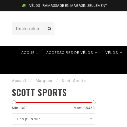
LIVRAISON AU QUÉBEC SEULEMENT
ACCUEIL
ACCESSOIRES DE VÉLOS
VÉLOS
Accueil
/
Marques
/
Scott Sports
SCOTT SPORTS
Min: C$
0
Max: C$
450
Les plus vus