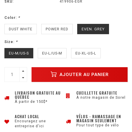
SKU:
419906-EGR
Color:
*
DUST WHITE
POWER RED
EVEN. GREY
Size:
*
EU-M/US-S
EU-L/US-M
EU-XL-US-L
AJOUTER AU PANIER
LIVRAISON GRATUITE AU
CUEILLETTE GRATUITE
QUÉBEC
À notre magasin de Sorel
À partir de 150$*
ACHAT LOCAL
VÉLOS - RAMASSAGE EN
MAGASIN SEULEMENT
Encouragez une
Pour tout type de vélo
entreprise d'ici