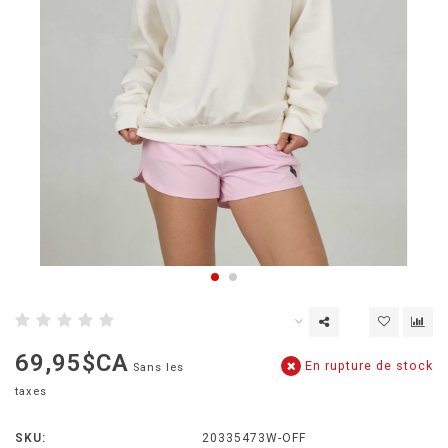
69,95$CA
En rupture de stock
Sans les
taxes
SKU:
20335473W-OFF