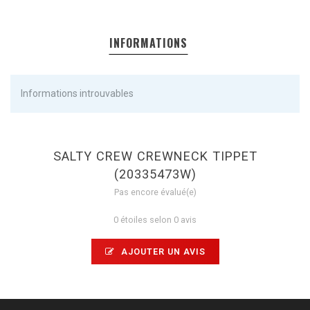
INFORMATIONS
Informations introuvables
SALTY CREW CREWNECK TIPPET
(20335473W)
Pas encore évalué(e)
0 étoiles selon 0 avis
AJOUTER UN AVIS