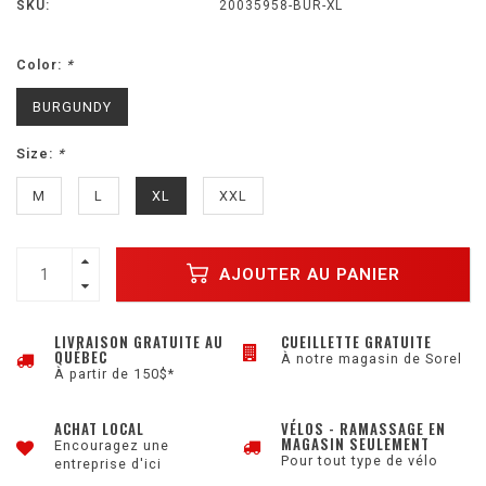
SKU:
20035958-BUR-XL
Color:
*
BURGUNDY
Size:
*
M
L
XL
XXL
AJOUTER AU PANIER
LIVRAISON GRATUITE AU
CUEILLETTE GRATUITE
QUÉBEC
À notre magasin de Sorel
À partir de 150$*
ACHAT LOCAL
VÉLOS - RAMASSAGE EN
MAGASIN SEULEMENT
Encouragez une
Pour tout type de vélo
entreprise d'ici